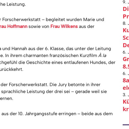
9. 
he Leistung.
Di
Pr
er Forscherwerkstatt – begleitet wurden Marie und
8. 
rau Hoffmann
sowie von
Frau Wilkens
aus der
Ku
Sc
De
a und Hannah aus der 6. Klasse, das unter der Leitung
6. 
te. In ihrem charmanten französischen Kurzfilm
À la
Gr
achgefühl die Geschichte eines entlaufenen Hundes, der
8.
urückkehrt.
6. 
8a
der Forscherwerkstatt. Die Jury betonte in ihrer
el
sprachliche Leistung der drei sei – gerade weil sie
3. 
lernen.
Kü
kr
s aus der 10. Jahrgangsstufe erringen – beide aus dem