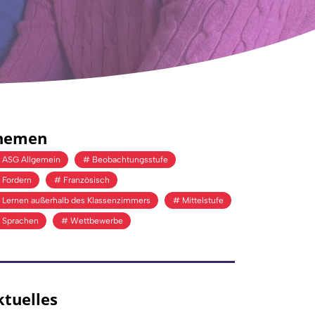
hemen
ASG Allgemein
Beobachtungsstufe
Fordern
Französisch
Lernen außerhalb des Klassenzimmers
Mittelstufe
Sprachen
Wettbewerbe
ktuelles