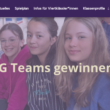
u­el­les
Spiel­plan
Infos für Viert­kläss­ler*innen
Klas­sen­pro­fi­le
SG Teams gewinnen