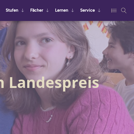
Stu­fen
Fä­cher
Ler­nen
Ser­vice
 Landespreis