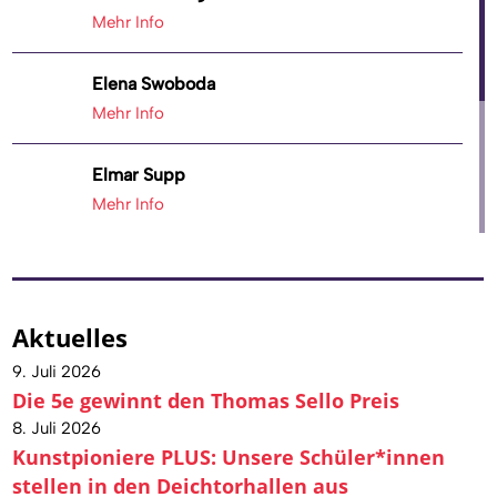
Mehr Info
Elena Swoboda
Mehr Info
Elmar Supp
Mehr Info
Gesa Werhahn
Mehr Info
Aktuelles
Jakob Deiml
9. Juli 2026
Mehr Info
Die 5e gewinnt den Thomas Sello Preis
8. Juli 2026
Matthias Mensching
Kunstpioniere PLUS: Unsere Schüler*innen
Mehr Info
stellen in den Deichtorhallen aus