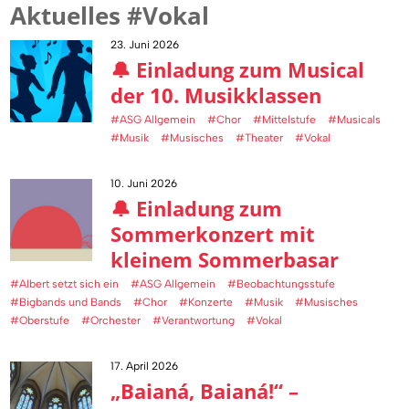
Aktuelles #Vokal
23. Juni 2026
🔔 Einladung zum Musical
der 10. Musikklassen
#ASG Allgemein
#Chor
#Mittelstufe
#Musicals
#Musik
#Musisches
#Theater
#Vokal
10. Juni 2026
🔔 Einladung zum
Sommerkonzert mit
kleinem Sommerbasar
#Albert setzt sich ein
#ASG Allgemein
#Beobachtungsstufe
#Bigbands und Bands
#Chor
#Konzerte
#Musik
#Musisches
#Oberstufe
#Orchester
#Verantwortung
#Vokal
17. April 2026
„Baianá, Baianá!“ –