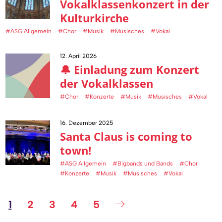
Vokalklassenkonzert in der
Kulturkirche
#ASG Allgemein
#Chor
#Musik
#Musisches
#Vokal
12. April 2026
🔔 Einladung zum Konzert
der Vokalklassen
#Chor
#Konzerte
#Musik
#Musisches
#Vokal
16. Dezember 2025
Santa Claus is coming to
town!
#ASG Allgemein
#Bigbands und Bands
#Chor
#Konzerte
#Musik
#Musisches
#Vokal
1
2
3
4
5