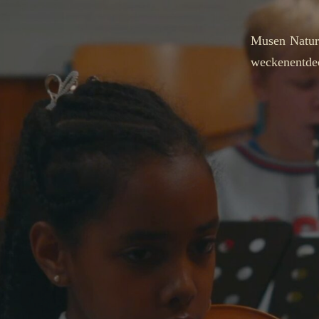
Musen
Natur
wecken
entde