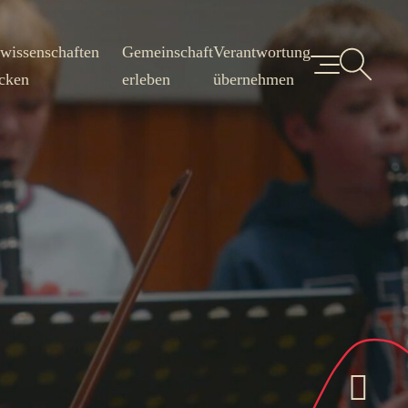
wissenschaften
Gemeinschaft
Verantwortung
cken
erleben
übernehmen