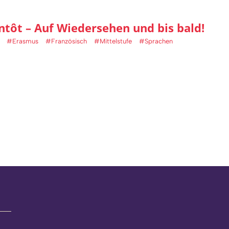
entôt – Auf Wiedersehen und bis bald!
#Erasmus
#Französisch
#Mittelstufe
#Sprachen