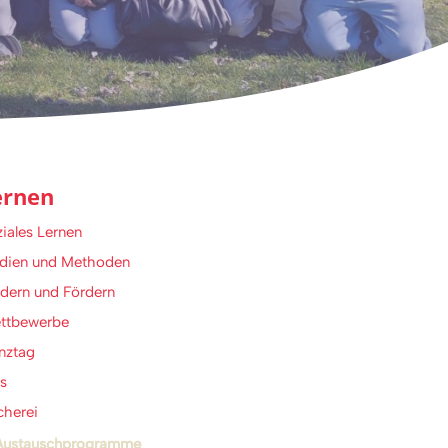
ernen
iales Lernen
dien und Methoden
dern und Fördern
ttbewerbe
nztag
s
cherei
Austauschprogramme