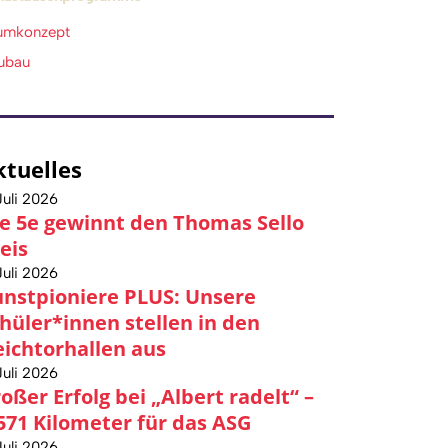
umkonzept
ubau
ktuelles
Juli 2026
e 5e gewinnt den Thomas Sello
eis
Juli 2026
nstpioniere PLUS: Unsere
hüler*innen stellen in den
ichtorhallen aus
Juli 2026
oßer Erfolg bei „Albert radelt“ –
571 Kilometer für das ASG
Juli 2026