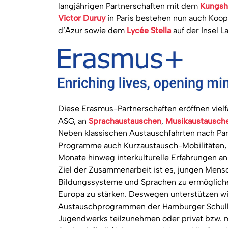
langjährigen Partnerschaften mit dem
Kungsh
Victor Duruy
in Paris bestehen nun auch Koo
d’Azur sowie dem
Lycée Stella
auf der Insel L
Diese Erasmus-Partnerschaften eröffnen vielf
ASG, an
Sprachaustauschen
,
Musikaustausch
Neben klassischen Austauschfahrten nach Par
Programme auch Kurzaustausch-Mobilitäten,
Monate hinweg interkulturelle Erfahrungen a
Ziel der Zusammenarbeit ist es, jungen Mensc
Bildungssysteme und Sprachen zu ermögliche
Europa zu stärken. Deswegen unterstützen wir
Austauschprogrammen der Hamburger Schulb
Jugendwerks teilzunehmen oder privat bzw. mi