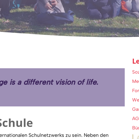
L
Soz
e is a different vision of life.
Me
For
We
Ga
Schule
AG
Bü
ternationalen Schulnetzwerks zu sein. Neben den