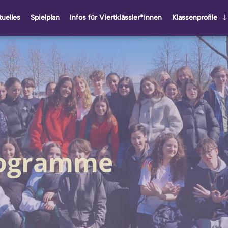
u­el­les
Spiel­plan
Infos für Viert­kläss­ler*innen
Klas­sen­pro­fi­le
rogramme