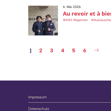
6. Mai 2026
Au revoir et à bi
#ASG Allgemein
#Austausche
1
2
3
4
5
6
Impressum
Datenschutz