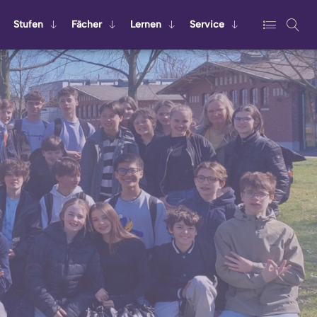
Stu­fen
Fä­cher
Ler­nen
Ser­vice