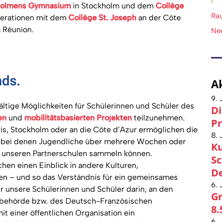
olmens Gymnasium
in Stockholm und dem
Collège
Ra
perationen mit dem
Collège St. Joseph
an der Côte
a Réunion.
Ne
A
9. 
ältige Möglichkeiten für Schülerinnen und Schüler des
Di
en
und
mobilitätsbasierten Projekten
teilzunehmen.
Pr
is, Stockholm oder an die Côte d’Azur ermöglichen die
8. 
 bei denen Jugendliche über mehrere Wochen oder
Ku
n unseren Partnerschulen sammeln können.
Sc
hen einen Einblick in andere Kulturen,
De
n – und so das Verständnis für ein gemeinsames
6. 
 unsere Schülerinnen und Schüler darin, an den
Gr
ehörde bzw. des Deutsch-Französischen
8.
t einer öffentlichen Organisation ein
6. 