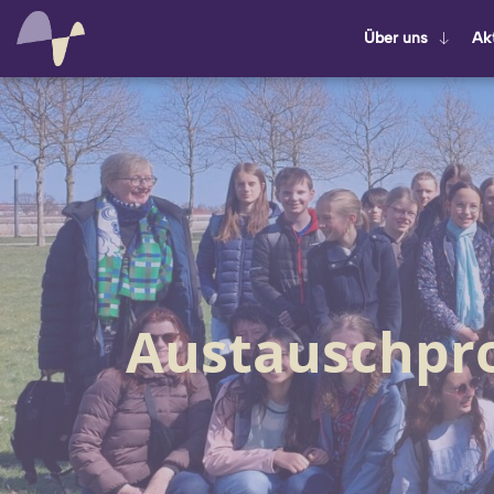
Über uns
Ak­t
Austauschp