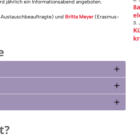
ird jährlich ein Informationsabend angeboten.
8a
el
(Austauschbeauftragte) und
Britta Meyer
(Erasmus-
3. 
Kü
kr
e
t?