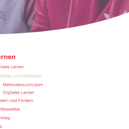
ernen
iales Lernen
Medien und Methoden
Methodencurriculum
Digitales Lernen
dern und Fördern
ttbewerbe
nztag
s