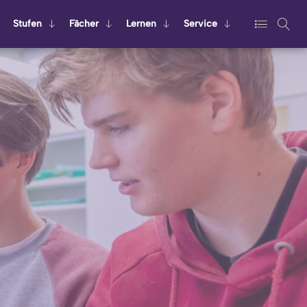
Stu­fen
Fä­cher
Ler­nen
Ser­vice