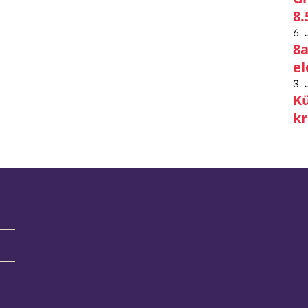
8.
6. 
8a
el
3. 
Kü
kr