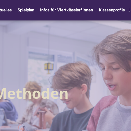
u­el­les
Spiel­plan
Infos für Viert­kläss­ler*innen
Klas­sen­pro­fi­le
Methoden