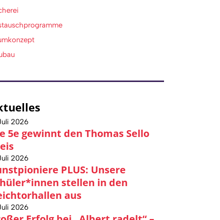
cherei
stauschprogramme
umkonzept
ubau
ktuelles
Juli 2026
e 5e gewinnt den Thomas Sello
eis
Juli 2026
nstpioniere PLUS: Unsere
hüler*innen stellen in den
ichtorhallen aus
Juli 2026
oßer Erfolg bei „Albert radelt“ –