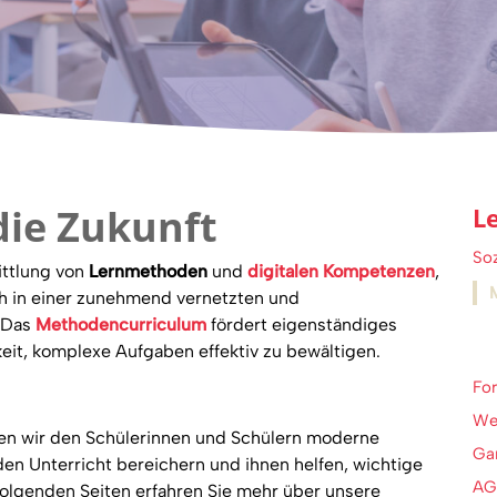
ie Zukunft
L
Soz
ittlung von
Lernmethoden
und
digitalen Kompetenzen
,
ch in einer zunehmend vernetzten und
. Das
Methodencurriculum
fördert eigenständiges
keit, komplexe Aufgaben effektiv zu bewältigen.
For
We
en wir den Schülerinnen und Schülern moderne
Ga
den Unterricht bereichern und ihnen helfen, wichtige
AG
olgenden Seiten erfahren Sie mehr über unsere