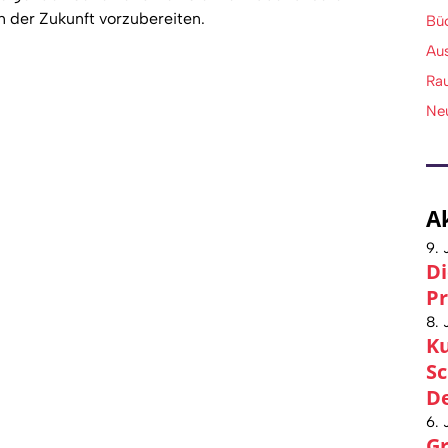
n der Zukunft vorzubereiten.
Bü
Au
Ra
Ne
A
9. 
Di
Pr
8. 
Ku
Sc
De
6. 
Gr