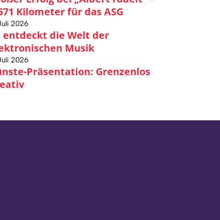
571 Kilometer für das ASG
Juli 2026
 entdeckt die Welt der
ektronischen Musik
Juli 2026
nste-Präsentation: Grenzenlos
eativ