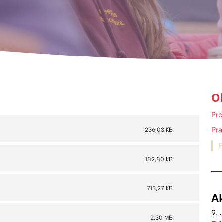
O
Pro
Pra
236,03 KB
182,80 KB
713,27 KB
A
9. 
2,30 MB