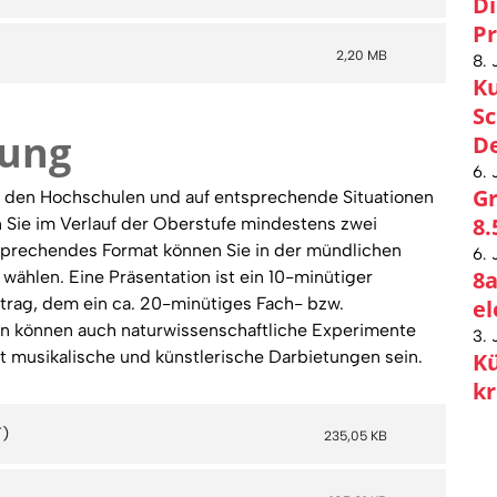
Di
Pr
2,20 MB
8. 
Ku
Sc
tung
De
6. 
Gr
an den Hochschulen und auf entsprechende Situationen
8.
 Sie im Verlauf der Oberstufe mindestens zwei
sprechendes Format können Sie in der mündlichen
6. 
8a
wählen. Eine Präsentation ist ein 10-minütiger
trag, dem ein ca. 20-minütiges Fach- bzw.
el
tion können auch naturwissenschaftliche Experimente
3. 
t musikalische und künstlerische Darbietungen sein.
Kü
kr
235,05 KB