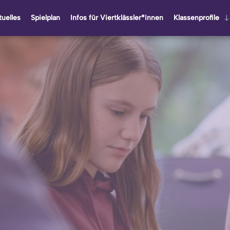
u­el­les
Spiel­plan
Infos für Viert­kläss­ler*innen
Klas­sen­pro­fi­le