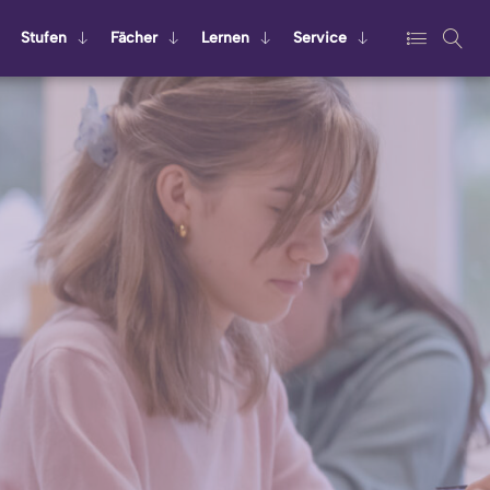
Stu­fen
Fä­cher
Ler­nen
Ser­vice