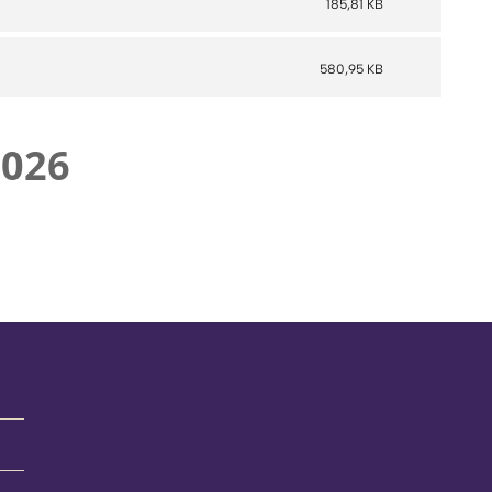
185,81 KB
580,95 KB
2026