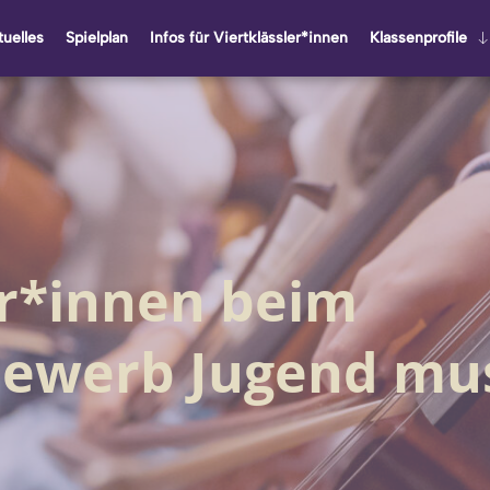
u­el­les
Spiel­plan
Infos für Viert­kläss­ler*innen
Klas­sen­pro­fi­le
er*innen beim
ewerb Jugend mus