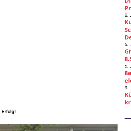
Di
Pr
8. 
Ku
Sc
De
6. 
Gr
8.
6. 
8a
el
3. 
Kü
kr
 Erfolg!