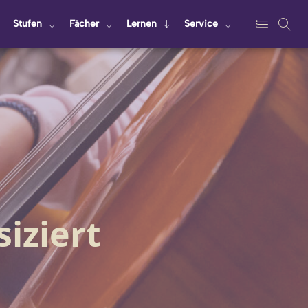
Stu­fen
Fä­cher
Ler­nen
Ser­vice
iziert