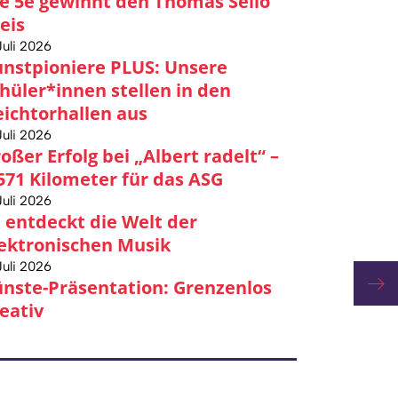
e 5e gewinnt den Thomas Sello
eis
Juli 2026
nstpioniere PLUS: Unsere
hüler*innen stellen in den
ichtorhallen aus
Juli 2026
oßer Erfolg bei „Albert radelt“ –
571 Kilometer für das ASG
Juli 2026
 entdeckt die Welt der
ektronischen Musik
Juli 2026
Erfo
nste-Präsentation: Grenzenlos
eativ