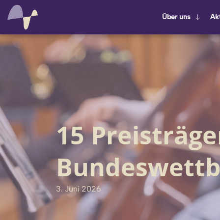
Über uns
Ak­t
15 Preisträg
Bundeswettb
3. Juni 2026