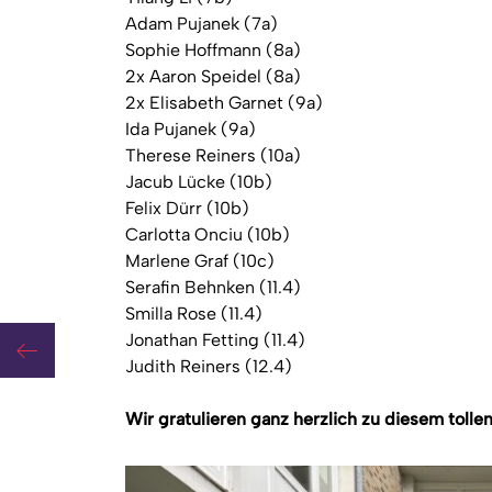
Adam Pujanek (7a)
Sophie Hoffmann (8a)
2x Aaron Speidel (8a)
2x Elisabeth Garnet (9a)
Ida Pujanek (9a)
Therese Reiners (10a)
Jacub Lücke (10b)
Felix Dürr (10b)
Carlotta Onciu (10b)
Marlene Graf (10c)
Serafin Behnken (11.4)
Smilla Rose (11.4)
Jonathan Fetting (11.4)
Mit Teamgeist und Einsatz auf dem Beachvolleyballfeld
Judith Reiners (12.4)
Wir gratulieren ganz herzlich zu diesem tollen