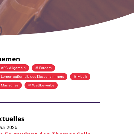
hemen
ASG Allgemein
Fordern
Lernen außerhalb des Klassenzimmers
Musik
Musisches
Wettbewerbe
ktuelles
Juli 2026