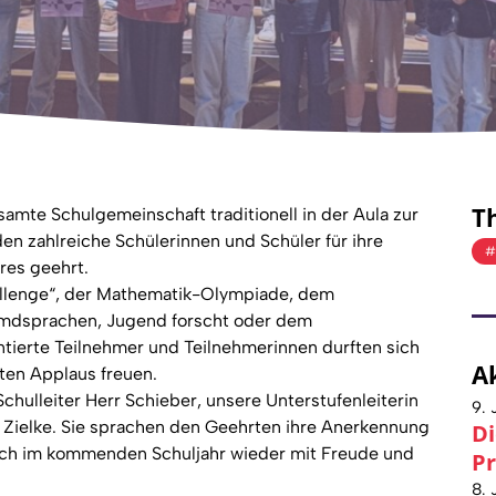
T
amte Schulgemeinschaft traditionell in der Aula zur
n zahlreiche Schülerinnen und Schüler für ihre
res geehrt.
llenge“, der Mathematik-Olympiade, dem
mdsprachen, Jugend forscht oder dem
tierte Teilnehmer und Teilnehmerinnen durften sich
A
ten Applaus freuen.
hulleiter Herr Schieber, unsere Unterstufenleiterin
9. 
au Zielke. Sie sprachen den Geehrten ihre Anerkennung
Di
auch im kommenden Schuljahr wieder mit Freude und
Pr
8. 