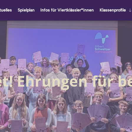
u­el­les
Spiel­plan
Infos für Viert­kläss­ler*innen
Klas­sen­pro­fi­le
t! Ehrungen für 