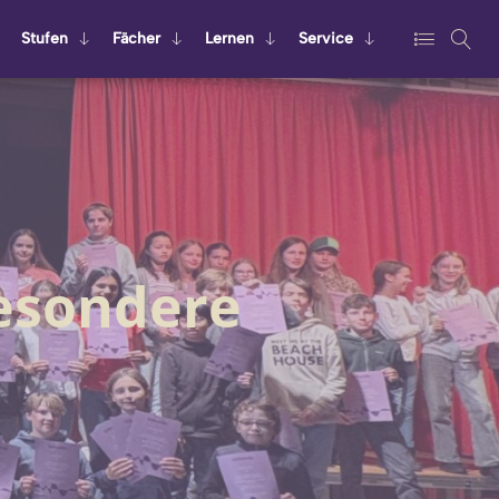
Stu­fen
Fä­cher
Ler­nen
Ser­vice
besondere