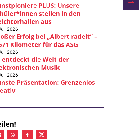
Mod
nstpioniere PLUS: Unsere
hüler*innen stellen in den
ichtorhallen aus
Juli 2026
oßer Erfolg bei „Albert radelt“ –
571 Kilometer für das ASG
Juli 2026
 entdeckt die Welt der
ektronischen Musik
Juli 2026
nste-Präsentation: Grenzenlos
eativ
ilen!