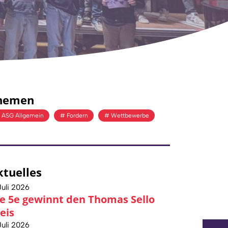
hemen
ASG Allgemein
Fordern
Wettbewerbe
ktuelles
Juli 2026
e 5e gewinnt den Thomas Sello
eis
Juli 2026