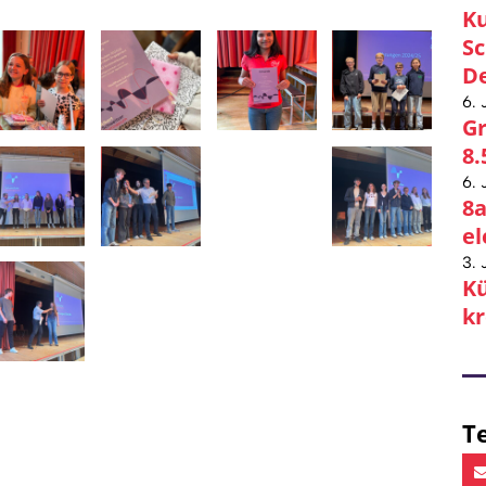
Ku
Sc
De
6. 
Gr
8.
6. 
8a
el
3. 
Kü
kr
Te