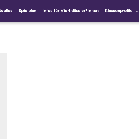
u­el­les
Spiel­plan
Infos für Viert­kläss­ler*innen
Klas­sen­pro­fi­le