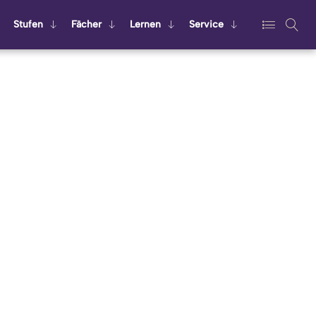
Stu­fen
Fä­cher
Ler­nen
Ser­vice