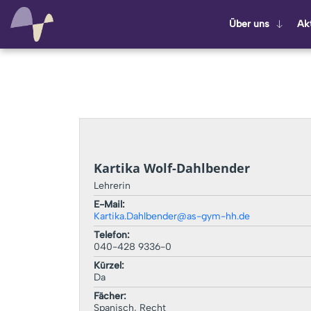
Über uns
Ak­t
Kartika Wolf-Dahlbender
Lehrerin
E-Mail:
Kartika.Dahlbender@as-gym-hh.de
Telefon:
040-428 9336-0
Kürzel:
Da
Fächer:
Spanisch, Recht