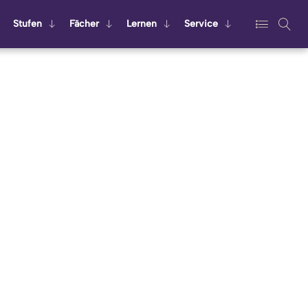
Stu­fen
Fä­cher
Ler­nen
Ser­vice