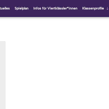
u­el­les
Spiel­plan
Infos für Viert­kläss­ler*innen
Klas­sen­pro­fi­le