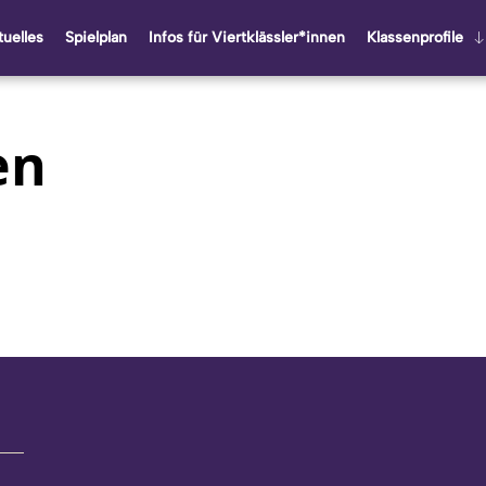
u­el­les
Spiel­plan
Infos für Viert­kläss­ler*innen
Klas­sen­pro­fi­le
en