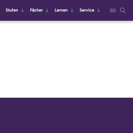
Stu­fen
Fä­cher
Ler­nen
Ser­vice