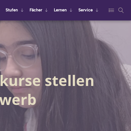
Stu­fen
Fä­cher
Ler­nen
Ser­vice
kurse stellen
ewerb