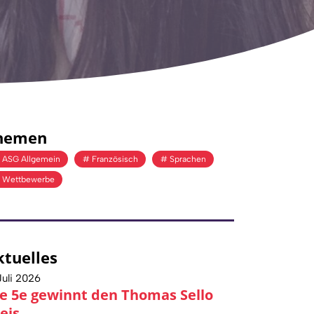
hemen
ASG Allgemein
Französisch
Sprachen
Wettbewerbe
ktuelles
Juli 2026
e 5e gewinnt den Thomas Sello
eis