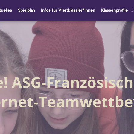
u­el­les
Spiel­plan
Infos für Viert­kläss­ler*innen
Klas­sen­pro­fi­le
e! ASG-Französisch
ternet-Teamwettb