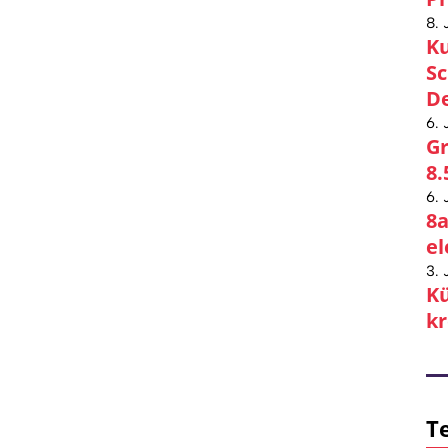
8. 
Ku
Sc
De
6. 
Gr
8.
6. 
8a
el
3. 
Kü
kr
Te