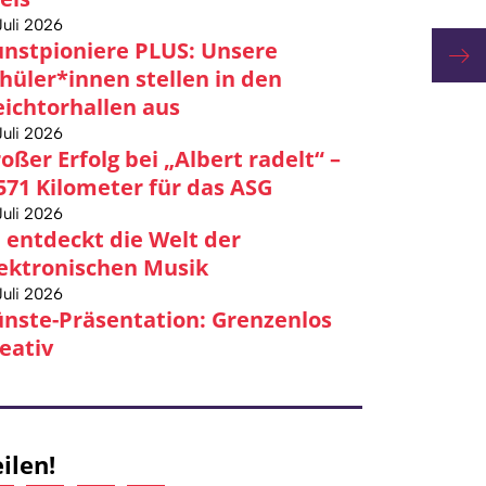
Juli 2026
nstpioniere PLUS: Unsere
Fran
hüler*innen stellen in den
ichtorhallen aus
Juli 2026
oßer Erfolg bei „Albert radelt“ –
571 Kilometer für das ASG
Juli 2026
 entdeckt die Welt der
ektronischen Musik
Juli 2026
nste-Präsentation: Grenzenlos
eativ
ilen!