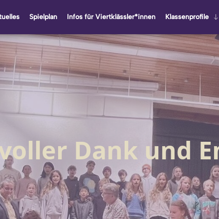
u­el­les
Spiel­plan
Infos für Viert­kläss­ler*innen
Klas­sen­pro­fi­le
 voller Dank und 