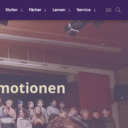
Stu­fen
Fä­cher
Ler­nen
Ser­vice
Emotionen