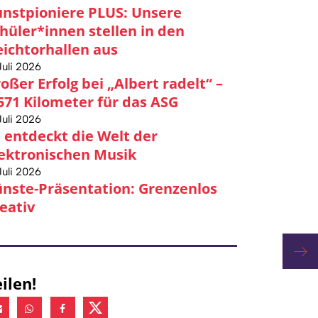
nstpioniere PLUS: Unsere
hüler*innen stellen in den
ichtorhallen aus
Juli 2026
oßer Erfolg bei „Albert radelt“ –
571 Kilometer für das ASG
Juli 2026
 entdeckt die Welt der
ektronischen Musik
Juli 2026
nste-Präsentation: Grenzenlos
eativ
Auf 
ilen!