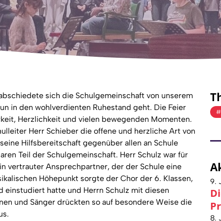
T
rabschiedete sich die Schulgemeinschaft von unserem
un in den wohlverdienten Ruhestand geht. Die Feier
keit, Herzlichkeit und vielen bewegenden Momenten.
ulleiter Herr Schieber die offene und herzliche Art von
seine Hilfsbereitschaft gegenüber allen an Schule
aren Teil der Schulgemeinschaft. Herr Schulz war für
A
ein vertrauter Ansprechpartner, der der Schule eine
ikalischen Höhepunkt sorgte der Chor der 6. Klassen,
9. 
d einstudiert hatte und Herrn Schulz mit diesen
Di
nnen und Sänger drückten so auf besondere Weise die
Pr
us.
8. 