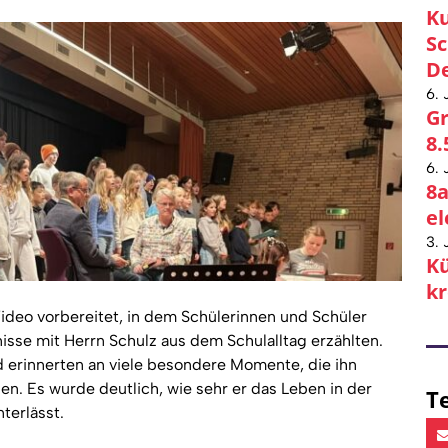
Ku
Sc
De
6. 
Gr
8.
6. 
8a
el
3. 
Kü
kr
ideo vorbereitet, in dem Schülerinnen und Schüler
sse mit Herrn Schulz aus dem Schulalltag erzählten.
 erinnerten an viele besondere Momente, die ihn
en. Es wurde deutlich, wie sehr er das Leben in der
Te
terlässt.