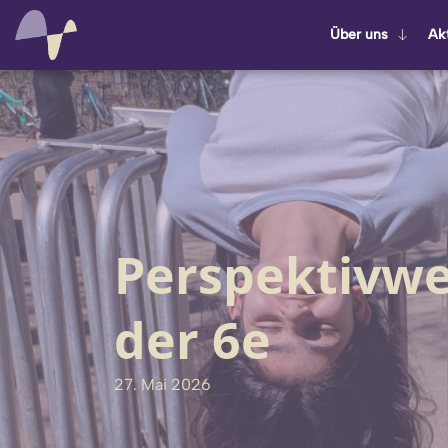
Über uns
Ak­t
Perspektivwec
der 6e
27. Mai 2026