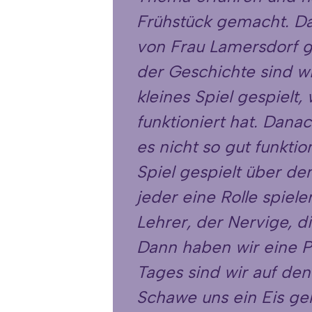
Frühstück gemacht. D
von Frau Lamersdorf ge
der Geschichte sind w
kleines Spiel gespielt
funktioniert hat. Dan
es nicht so gut funktio
Spiel gespielt über de
jeder eine Rolle spiel
Lehrer, der Nervige, d
Dann haben wir eine P
Tages sind wir auf den
Schawe uns ein Eis gek