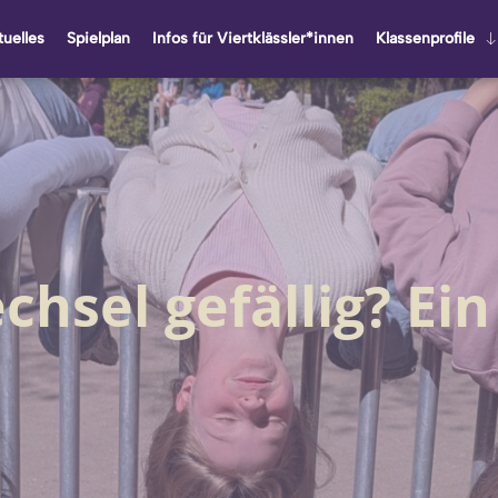
u­el­les
Spiel­plan
Infos für Viert­kläss­ler*innen
Klas­sen­pro­fi­le
hsel gefällig? Ein