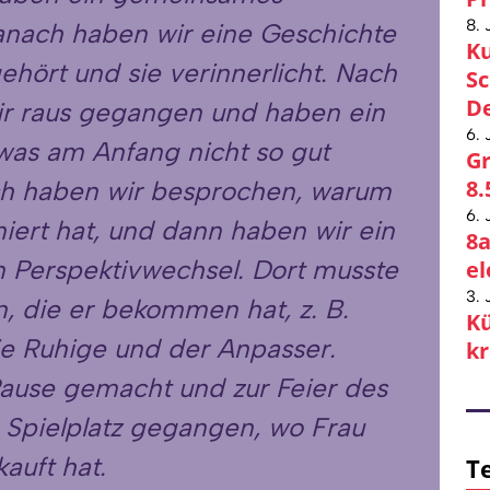
8. 
anach haben wir eine Geschichte
Ku
hört und sie verinnerlicht. Nach
Sc
De
ir raus gegangen und haben ein
6. 
, was am Anfang nicht so gut
Gr
8.
ach haben wir besprochen, warum
6. 
niert hat, und dann haben wir ein
8a
n Perspektivwechsel. Dort musste
el
3. 
en, die er bekommen hat, z. B.
Kü
ie Ruhige und der Anpasser.
kr
ause gemacht und zur Feier des
 Spielplatz gegangen, wo Frau
auft hat.
Te