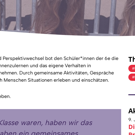
T
Perspektivwechsel bot den Schüler*innen der 6e die
nnenzulernen und das eigene Verhalten in
unehmen. Durch gemeinsame Aktivitäten, Gespräche
ch Menschen Situationen erleben und einschätzen.
eben.
A
9. 
r Klasse waren, haben wir das
Di
haben ein gemeinsames
Pr