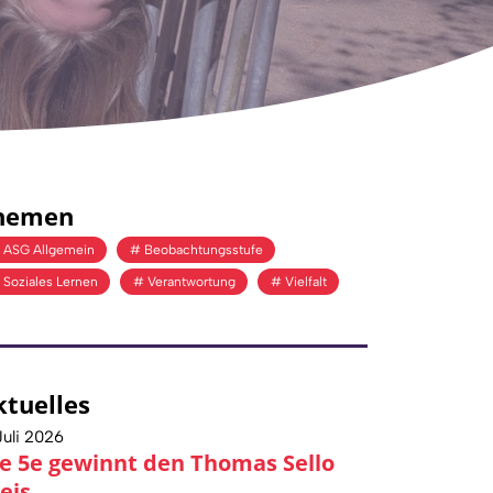
hemen
ASG Allgemein
Beobachtungsstufe
Soziales Lernen
Verantwortung
Vielfalt
ktuelles
Juli 2026
e 5e gewinnt den Thomas Sello
eis