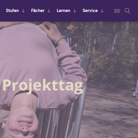
Stu­fen
Fä­cher
Ler­nen
Ser­vice
 Projekttag