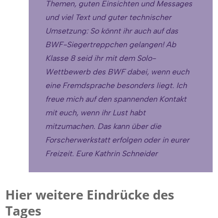
Themen, guten Einsichten und Messages
und viel Text und guter technischer
Umsetzung: So könnt ihr auch auf das
BWF-Siegertreppchen gelangen! Ab
Klasse 8 seid ihr mit dem Solo-
Wettbewerb des BWF dabei, wenn euch
eine Fremdsprache besonders liegt. Ich
freue mich auf den spannenden Kontakt
mit euch, wenn ihr Lust habt
mitzumachen. Das kann über die
Forscherwerkstatt erfolgen oder in eurer
Freizeit. Eure Kathrin Schneider
Hier weitere Eindrücke des
Tages