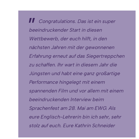
Congratulations. Das ist ein super
beeindruckender Start in diesen
Wettbewerb, der euch hilft, in den
nächsten Jahren mit der gewonnenen
Erfahrung erneut auf das Siegertreppchen
zu schaffen. Ihr wart in diesem Jahr die
Jüngsten und habt eine ganz großartige
Performance hingelegt mit einem
spannenden Film und vor allem mit einem
beeindruckenden Interview beim
Sprachenfest am 28. Mai am EWG. Als
eure Englisch-Lehrerin bin ich sehr, sehr
stolz auf euch. Eure Kathrin Schneider