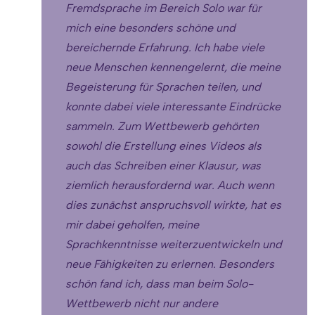
Fremdsprache im Bereich Solo war für
mich eine besonders schöne und
bereichernde Erfahrung. Ich habe viele
neue Menschen kennengelernt, die meine
Begeisterung für Sprachen teilen, und
konnte dabei viele interessante Eindrücke
sammeln. Zum Wettbewerb gehörten
sowohl die Erstellung eines Videos als
auch das Schreiben einer Klausur, was
ziemlich herausfordernd war. Auch wenn
dies zunächst anspruchsvoll wirkte, hat es
mir dabei geholfen, meine
Sprachkenntnisse weiterzuentwickeln und
neue Fähigkeiten zu erlernen. Besonders
schön fand ich, dass man beim Solo-
Wettbewerb nicht nur andere