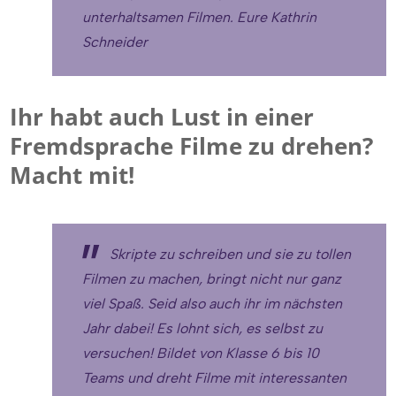
unterhaltsamen Filmen. Eure Kathrin
Schneider
Ihr habt auch Lust in einer
Fremdsprache Filme zu drehen?
Macht mit!
Skripte zu schreiben und sie zu tollen
Filmen zu machen, bringt nicht nur ganz
viel Spaß. Seid also auch ihr im nächsten
Jahr dabei! Es lohnt sich, es selbst zu
versuchen! Bildet von Klasse 6 bis 10
Teams und dreht Filme mit interessanten