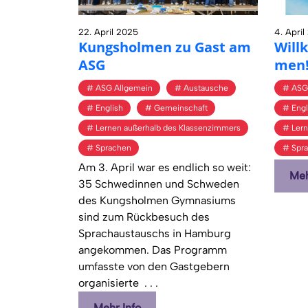
22. April 2025
4. Apri
Kungs­hol­men zu Gast am
Will
ASG
men
ASG Allgemein
Austausche
ASG
English
Gemeinschaft
Engl
Lernen außerhalb des Klassenzimmers
Ler
Sprachen
Spr
Am 3. April war es endlich so weit:
Meh
35 Schwedinnen und Schweden
des Kungsholmen Gymnasiums
sind zum Rückbesuch des
Sprachaustauschs in Hamburg
angekommen. Das Programm
umfasste von den Gastgebern
organisierte
. . .
Mehr Info