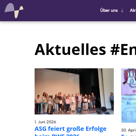
Über uns
Ak­t
Aktuelles #En
1. Juni 2026
ASG fei­ert große Er­fol­ge
30. Apr