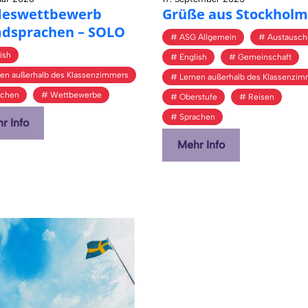
des­wett­be­werb
Grüße aus Stock­holm
d­spra­chen – SOLO
ASG Allgemein
Austausch
ish
English
Gemeinschaft
nen außerhalb des Klassenzimmers
Lernen außerhalb des Klassenzim
achen
Wettbewerbe
Oberstufe
Reisen
Sprachen
r Info
Mehr Info