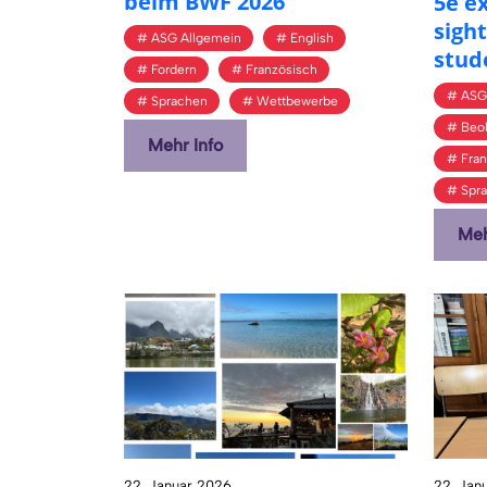
beim BWF 2026
5e e
sight
ASG Allgemein
English
stu­
Fordern
Französisch
ASG
Sprachen
Wettbewerbe
Beo
Mehr Info
Fran
Spr
Meh
22. Januar 2026
22. Jan