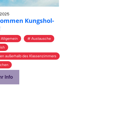
l 2025
­kom­men Kungs­hol­
!
 Allgemein
Austausche
ish
nen außerhalb des Klassenzimmers
achen
r Info