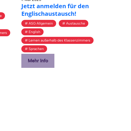
Jetzt an­mel­den für den
Eng­li­sch­aus­tausch!
e
ASG Allgemein
Austausche
English
mers
Lernen außerhalb des Klassenzimmers
Sprachen
Mehr Info