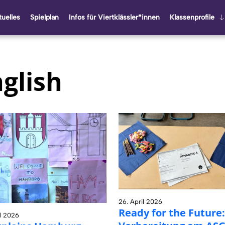
u­el­les
Spiel­plan
Infos für Viert­kläss­ler*innen
Klas­sen­pro­fi­le
glish
26. April 2026
Ready for the Fu­ture
il 2026