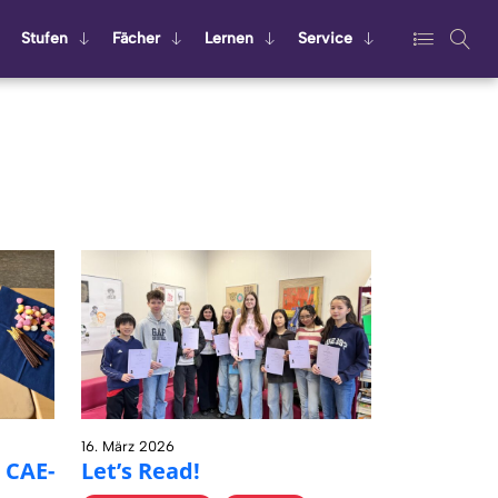
Stu­fen
Fä­cher
Ler­nen
Ser­vice
16. März 2026
: CAE-
Let’s Read!