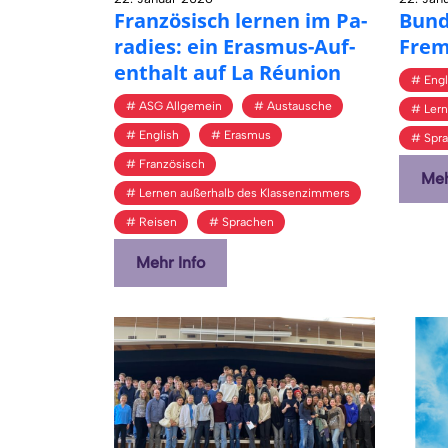
Fran­zö­sisch ler­nen im Pa­
Bun­
ra­dies: ein Eras­mus-Auf­
Frem
ent­halt auf La Ré­uni­on
Engl
ASG Allgemein
Austausche
Ler
English
Erasmus
Spr
Französisch
Meh
Lernen außerhalb des Klassenzimmers
Reisen
Sprachen
Mehr Info