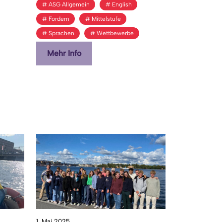
G
ASG Allgemein
English
Fordern
Mittelstufe
Sprachen
Wettbewerbe
Mehr Info
1. Mai 2025