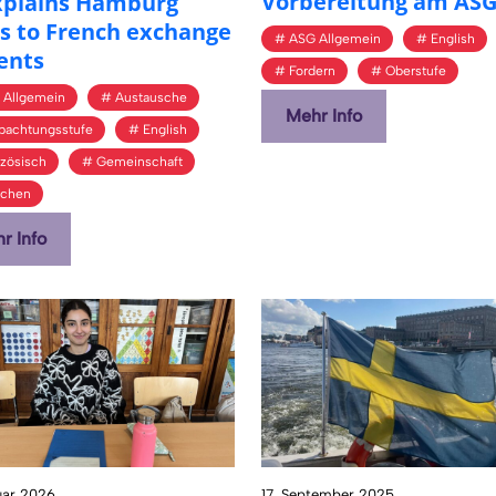
Vor­be­rei­tung am AS
x­plains Ham­burg
s to French ex­chan­ge
ASG Allgemein
English
dents
Fordern
Oberstufe
 Allgemein
Austausche
Mehr Info
bachtungsstufe
English
zösisch
Gemeinschaft
achen
r Info
uar 2026
17. September 2025