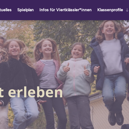
u­el­les
Spiel­plan
Infos für Viert­kläss­ler*innen
Klas­sen­pro­fi­le
 erleben