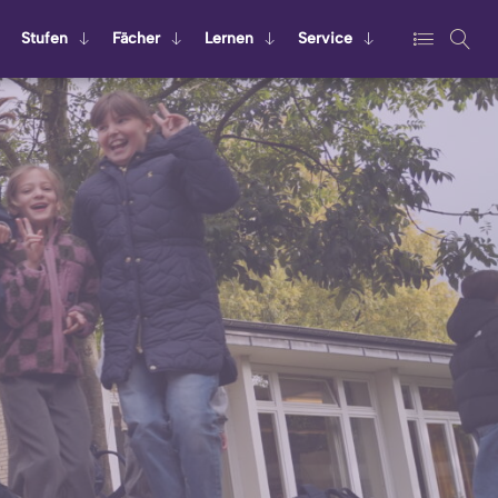
Stu­fen
Fä­cher
Ler­nen
Ser­vice