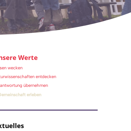
nsere Werte
sen wecken
turwissenschaften entdecken
rantwortung übernehmen
Gemeinschaft erleben
ktuelles