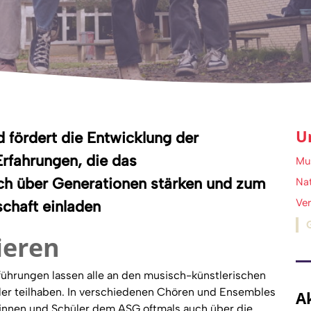
U
d fördert die Entwicklung der
Erfahrungen, die das
Mu
h über Generationen stärken und zum
Na
Ve
chaft einladen
ieren
führungen lassen alle an den musisch-künstlerischen
ler teilhaben. In verschiedenen Chören und Ensembles
A
rinnen und Schüler dem ASG oftmals auch über die