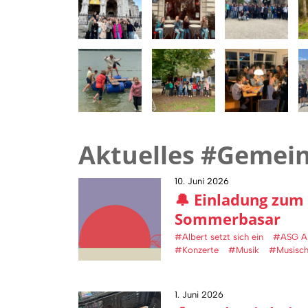
Aktuelles #Gemei
10. Juni 2026
🔔 Einladung zu
Sommerbasar
#Albert setzt sich ein
#ASG Al
#Konzerte
#Musik
#Musisch
1. Juni 2026