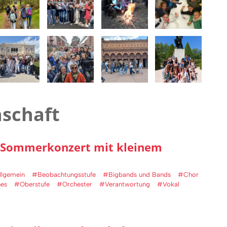
nschaft
m Sommerkonzert mit kleinem
lgemein
#Beobachtungsstufe
#Bigbands und Bands
#Chor
es
#Oberstufe
#Orchester
#Verantwortung
#Vokal