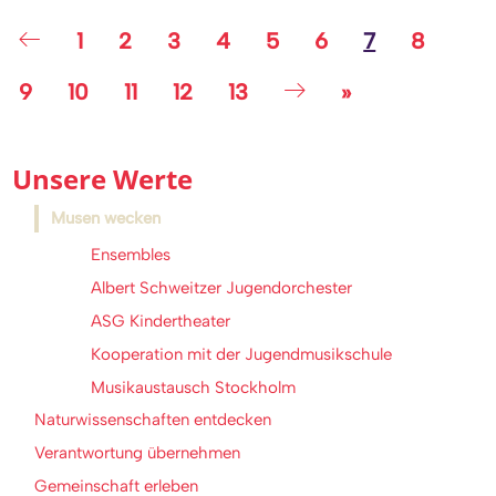
1
2
3
4
5
6
7
8
9
10
11
12
13
»
Unsere Werte
Musen wecken
Ensembles
Albert Schweitzer Jugendorchester
ASG Kindertheater
Kooperation mit der Jugendmusikschule
Musikaustausch Stockholm
Naturwissenschaften entdecken
Verantwortung übernehmen
Gemeinschaft erleben