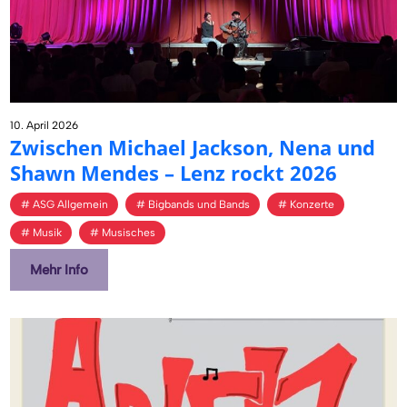
10. April 2026
Zwi­schen Mi­cha­el Jack­son, Nena und
Shawn Men­des – Lenz rockt 2026
ASG Allgemein
Bigbands und Bands
Konzerte
Musik
Musisches
Mehr Info