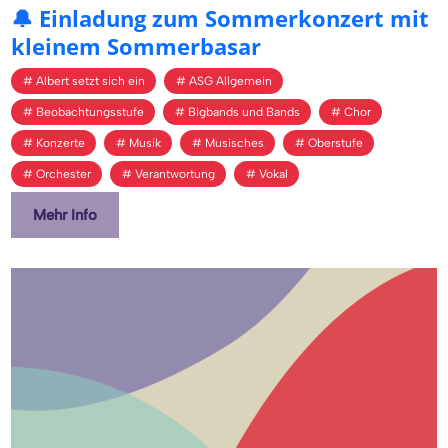
🔔 Ein­la­dung zum Som­mer­kon­zert mit
klei­nem Som­mer­ba­sar
Albert setzt sich ein
ASG Allgemein
Beobachtungsstufe
Bigbands und Bands
Chor
Konzerte
Musik
Musisches
Oberstufe
Orchester
Verantwortung
Vokal
Mehr Info