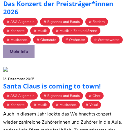
Das Kon­zert der Preis­trä­ger*innen
2026
ASG Allgemein
Bigbands und Bands
Fordern
Konzerte
Musik
Musik in Zeit und Szene
Musisches
Oberstufe
Orchester
Wettbewerbe
Mehr Info
16. Dezember 2025
Santa Claus is co­ming to town!
ASG Allgemein
Bigbands und Bands
Chor
Konzerte
Musik
Musisches
Vokal
Auch in diesem Jahr lockte das Weihnachtskonzert
wieder zahlreiche Zuhörerinnen und Zuhörer in die Aula,