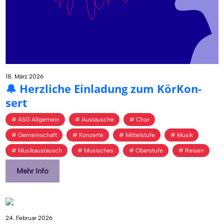
18. März 2026
🔔 Herz­li­che Ein­la­dung zum Kör­Kon­
sert
ASG Allgemein
Austausche
Chor
Gemeinschaft
Konzerte
Mittelstufe
Musik
Musikaustausch
Musisches
Oberstufe
Reisen
Mehr Info
24. Februar 2026