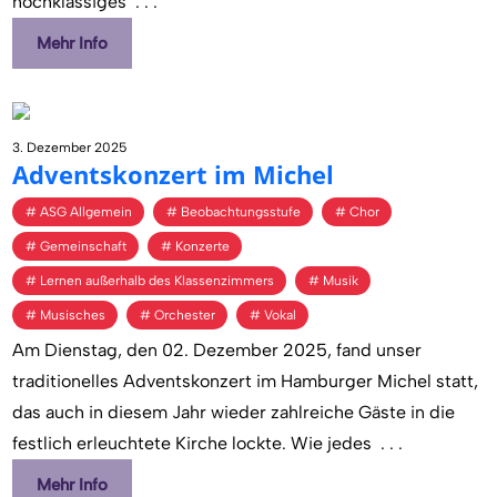
hochklassiges
. . .
Mehr Info
3. Dezember 2025
Ad­vents­kon­zert im Mi­chel
ASG Allgemein
Beobachtungsstufe
Chor
Gemeinschaft
Konzerte
Lernen außerhalb des Klassenzimmers
Musik
Musisches
Orchester
Vokal
Am Dienstag, den 02. Dezember 2025, fand unser
traditionelles Adventskonzert im Hamburger Michel statt,
das auch in diesem Jahr wieder zahlreiche Gäste in die
festlich erleuchtete Kirche lockte. Wie jedes
. . .
Mehr Info