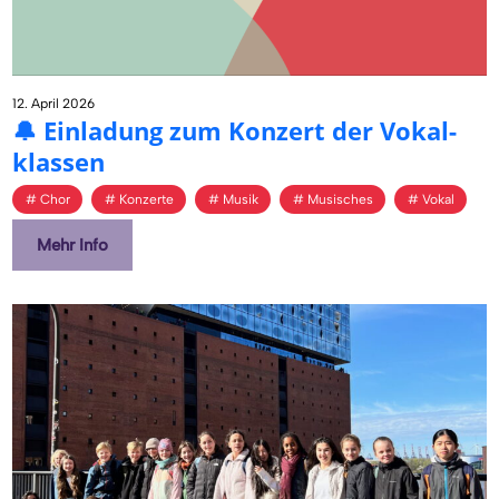
12. April 2026
🔔 Ein­la­dung zum Kon­zert der Vo­kal­
klas­sen
Chor
Konzerte
Musik
Musisches
Vokal
Mehr Info