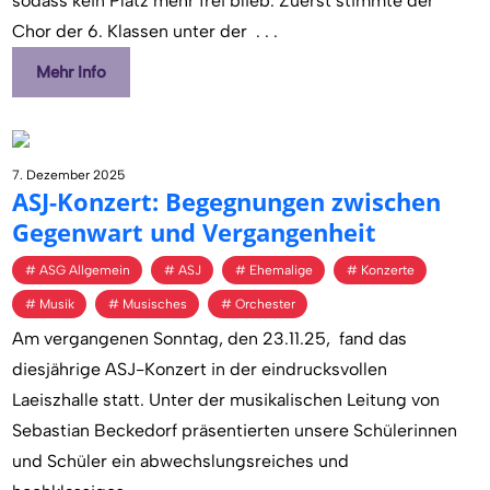
sodass kein Platz mehr frei blieb. Zuerst stimmte der
Chor der 6. Klassen unter der
. . .
Mehr Info
7. Dezember 2025
ASJ-Kon­zert: Be­geg­nun­gen zwi­schen
Ge­gen­wart und Ver­gan­gen­heit
ASG Allgemein
ASJ
Ehemalige
Konzerte
Musik
Musisches
Orchester
Am vergangenen Sonntag, den 23.11.25, fand das
diesjährige ASJ-Konzert in der eindrucksvollen
Laeiszhalle statt. Unter der musikalischen Leitung von
Sebastian Beckedorf präsentierten unsere Schülerinnen
und Schüler ein abwechslungsreiches und