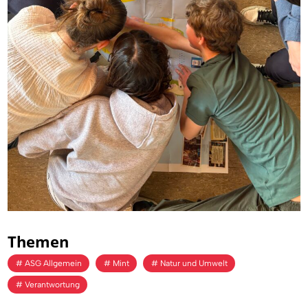
Themen
ASG Allgemein
Mint
Natur und Umwelt
Verantwortung