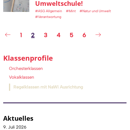
Umweltschule!
#ASG Allgemein
#Mint
#Natur und Umwelt
#Verantwortung
1
2
3
4
5
6
Klassenprofile
Orchesterklassen
Vokalklassen
Regelklassen mit NaWi Ausrichtung
Aktuelles
9. Juli 2026