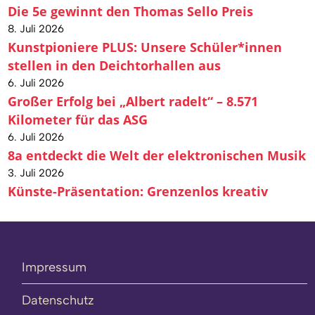
Die 5e gewinnt den Thomas Sello Preis
8. Juli 2026
Kunstpioniere PLUS: Unsere Schüler*innen
stellen in den Deichtorhallen aus
6. Juli 2026
Großer Erfolg bei „Albert radelt“ – 8.571
Kilometer für das ASG
6. Juli 2026
8a entdeckt die Welt der elektronischen Musik
3. Juli 2026
Künste-Präsentation: Grenzenlos kreativ
Impressum
Datenschutz