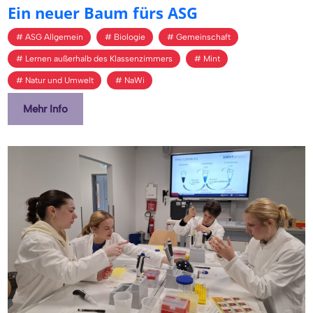
Ein neuer Baum fürs ASG
ASG Allgemein
Biologie
Gemeinschaft
Lernen außerhalb des Klassenzimmers
Mint
Natur und Umwelt
NaWi
Mehr Info