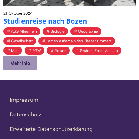
21. Oktober 2024
Stu­di­en­rei­se nach Bozen
ASG Allgemein
Biologie
Geographie
Gesellschaft
Lernen außerhalb des Klassenzimmers
Mint
PGW
Reisen
System-Erde-Mensch
Mehr Info
Impressum
Datenschutz
Erweiterte Datenschutzerklärung