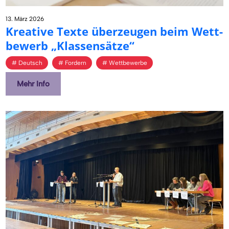
13. März 2026
Krea­ti­ve Texte über­zeu­gen beim Wett­
be­werb „Klas­sen­sät­ze“
Deutsch
Fordern
Wettbewerbe
Mehr Info