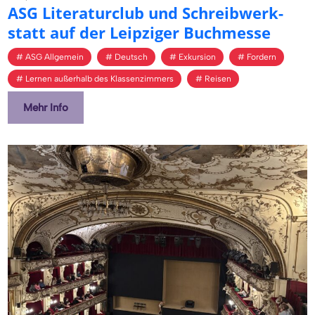
ASG Li­te­ra­tur­club und Schreib­werk­
statt auf der Leip­zi­ger Buch­mes­se
ASG Allgemein
Deutsch
Exkursion
Fordern
Lernen außerhalb des Klassenzimmers
Reisen
Mehr Info