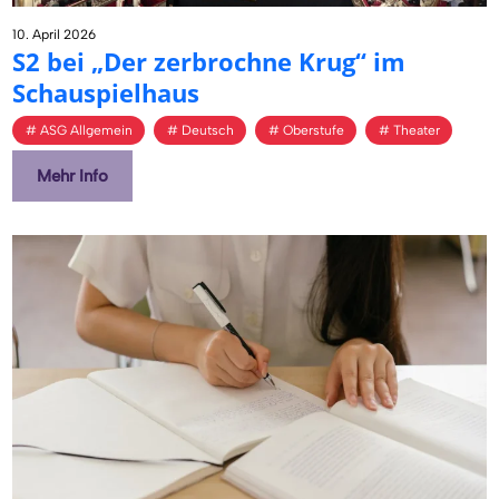
10. April 2026
S2 bei „Der zer­broch­ne Krug“ im
Schau­spiel­haus
ASG Allgemein
Deutsch
Oberstufe
Theater
Mehr Info