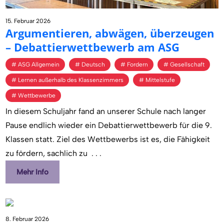
15. Februar 2026
Ar­gu­men­tie­ren, ab­wä­gen, über­zeu­gen
– De­bat­tier­wett­be­werb am ASG
ASG Allgemein
Deutsch
Fordern
Gesellschaft
Lernen außerhalb des Klassenzimmers
Mittelstufe
Wettbewerbe
In diesem Schuljahr fand an unserer Schule nach langer
Pause endlich wieder ein Debattierwettbewerb für die 9.
Klassen statt. Ziel des Wettbewerbs ist es, die Fähigkeit
zu fördern, sachlich zu
. . .
Mehr Info
8. Februar 2026