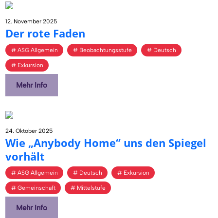
12. November 2025
Der rote Faden
ASG Allgemein
Beobachtungsstufe
Deutsch
Exkursion
Mehr Info
24. Oktober 2025
Wie „Any­bo­dy Home“ uns den Spie­gel
vor­hält
ASG Allgemein
Deutsch
Exkursion
Gemeinschaft
Mittelstufe
Mehr Info