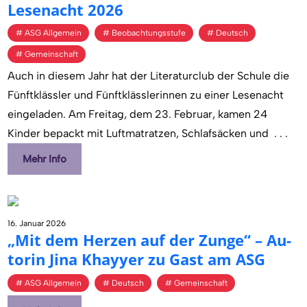
Le­se­nacht 2026
ASG Allgemein
Beobachtungsstufe
Deutsch
Gemeinschaft
Auch in diesem Jahr hat der Literaturclub der Schule die
Fünftklässler und Fünftklässlerinnen zu einer Lesenacht
eingeladen. Am Freitag, dem 23. Februar, kamen 24
Kinder bepackt mit Luftmatratzen, Schlafsäcken und
. . .
Mehr Info
16. Januar 2026
„Mit dem Her­zen auf der Zunge“ – Au­
to­rin Jina Khay­y­er zu Gast am ASG
ASG Allgemein
Deutsch
Gemeinschaft