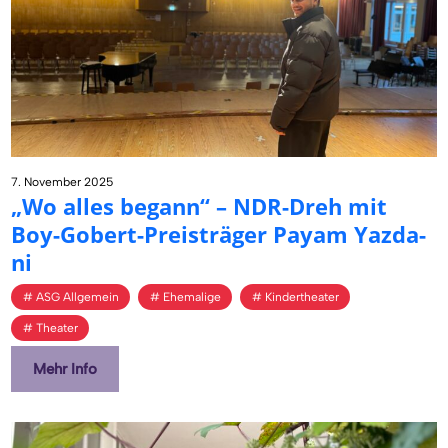
7. November 2025
„Wo alles be­gann“ – NDR-Dreh mit
Boy-Gobert-Preis­trä­ger Payam Yaz­da­
ni
ASG Allgemein
Ehemalige
Kindertheater
Theater
Mehr Info