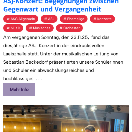
ASJ-Kon­zert: Be­geg­nun­gen zwi­schen
Ge­gen­wart und Ver­gan­gen­heit
ASG Allgemein
ASJ
Ehemalige
Konzerte
Musik
Musisches
Orchester
Am vergangenen Sonntag, den 23.11.25, fand das
diesjährige ASJ-Konzert in der eindrucksvollen
Laeiszhalle statt. Unter der musikalischen Leitung von
Sebastian Beckedorf präsentierten unsere Schülerinnen
und Schüler ein abwechslungsreiches und
hochklassiges
. . .
Mehr Info