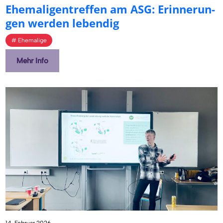
Ehe­ma­li­gen­tref­fen am ASG: Er­in­ne­run­
gen wer­den le­ben­dig
Ehemalige
Mehr Info
14. Februar 2026