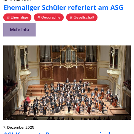
Ehe­ma­li­ger Schü­ler re­fe­riert am ASG
Ehemalige
Geographie
Gesellschaft
Mehr Info
7. Dezember 2025