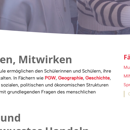
ten, Mitwirken
F
Mu
ule ermöglichen den Schülerinnen und Schülern, ihre
MI
alten. In Fächern wie
PGW
,
Geographie
,
Geschichte
,
e sozialen, politischen und ökonomischen Strukturen
Sp
h mit grundlegenden Fragen des menschlichen
G
 und