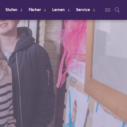
Stu­fen
Fä­cher
Ler­nen
Ser­vice