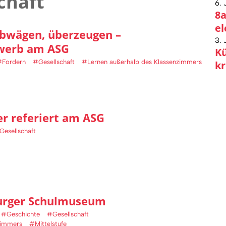
chaft
6. 
8a
el
bwägen, überzeugen –
3. 
werb am ASG
Kü
#Fordern
#Gesellschaft
#Lernen außerhalb des Klassenzimmers
kr
er referiert am ASG
Gesellschaft
urger Schulmuseum
#Geschichte
#Gesellschaft
zimmers
#Mittelstufe