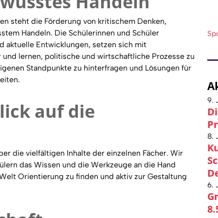
wusstes Handeln
ten steht die Förderung von kritischem Denken,
sstem Handeln. Die Schülerinnen und Schüler
Sp
d aktuelle Entwicklungen, setzen sich mit
und lernen, politische und wirtschaftliche Prozesse zu
 eigenen Standpunkte zu hinterfragen und Lösungen für
eiten.
A
9. 
ick auf die
Di
Pr
8. 
Ku
r die vielfältigen Inhalte der einzelnen Fächer. Wir
Sc
hülern das Wissen und die Werkzeuge an die Hand
De
Welt Orientierung zu finden und aktiv zur Gestaltung
6. 
Gr
8.