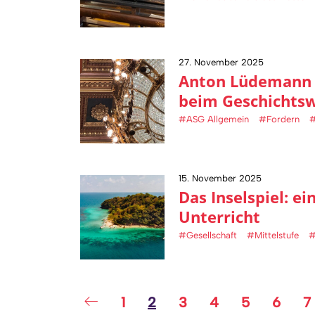
27. November 2025
Anton Lüdemann g
beim Geschichts
#ASG Allgemein
#Fordern
#
15. November 2025
Das Inselspiel: e
Unterricht
#Gesellschaft
#Mittelstufe
1
2
3
4
5
6
7