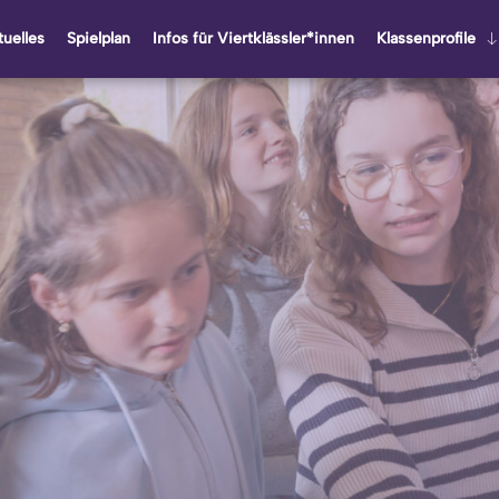
u­el­les
Spiel­plan
Infos für Viert­kläss­ler*innen
Klas­sen­pro­fi­le