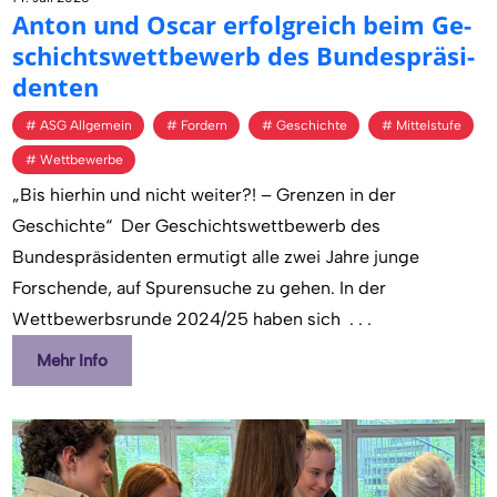
Anton und Oscar er­folg­reich beim Ge­
schichts­wett­be­werb des Bun­des­prä­si­
den­ten
ASG Allgemein
Fordern
Geschichte
Mittelstufe
Wettbewerbe
„Bis hierhin und nicht weiter?! – Grenzen in der
Geschichte“ Der Geschichtswettbewerb des
Bundespräsidenten ermutigt alle zwei Jahre junge
Forschende, auf Spurensuche zu gehen. In der
Wettbewerbsrunde 2024/25 haben sich
. . .
Mehr Info