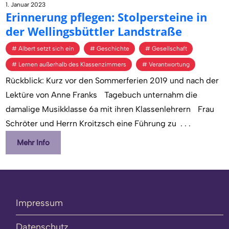
1. Januar 2023
Er­in­ne­rung pfle­gen: Stol­per­stei­ne in
der Wel­lings­bütt­ler Land­stra­ße
Albert setzt sich ein
Geschichte
Gesellschaft
Lernen außerhalb des Klassenzimmers
Verantwortung
Rückblick: Kurz vor den Sommerferien 2019 und nach der
Lektüre von Anne Franks Tagebuch unternahm die
damalige Musikklasse 6a mit ihren Klassenlehrern Frau
Schröter und Herrn Kroitzsch eine Führung zu
. . .
Mehr Info
Impressum
Datenschutz