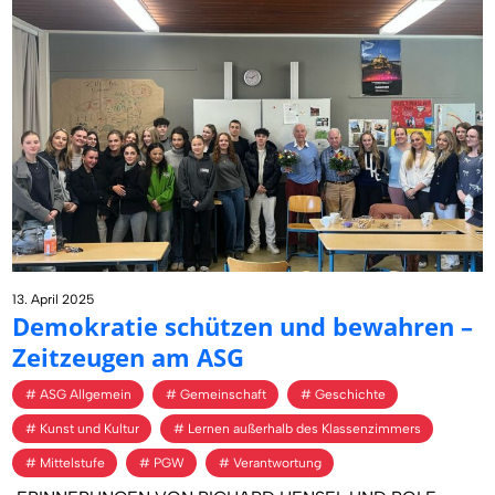
13. April 2025
De­mo­kra­tie schüt­zen und be­wah­ren –
Zeit­zeu­gen am ASG
ASG Allgemein
Gemeinschaft
Geschichte
Kunst und Kultur
Lernen außerhalb des Klassenzimmers
Mittelstufe
PGW
Verantwortung