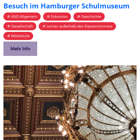
Be­such im Ham­bur­ger Schul­mu­se­um
ASG Allgemein
Exkursion
Geschichte
Gesellschaft
Lernen außerhalb des Klassenzimmers
Mittelstufe
Mehr Info