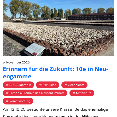
6. November 2025
Er­in­nern für die Zu­kunft: 10e in Neu­
en­gam­me
ASG Allgemein
Exkursion
Geschichte
Lernen außerhalb des Klassenzimmers
Mittelstufe
Verantwortung
Am 13.10.25 besuchte unsere Klasse 10e das ehemalige
Konzentrationslager Neuengamme in der Nähe von