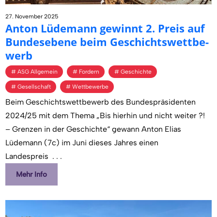
27. November 2025
Anton Lü­de­mann ge­winnt 2. Preis auf
Bun­des­ebe­ne beim Ge­schichts­wett­be­
werb
ASG Allgemein
Fordern
Geschichte
Gesellschaft
Wettbewerbe
Beim Geschichtswettbewerb des Bundespräsidenten
2024/25 mit dem Thema „Bis hierhin und nicht weiter ?!
– Grenzen in der Geschichte“ gewann Anton Elias
Lüdemann (7c) im Juni dieses Jahres einen
Landespreis
. . .
Mehr Info