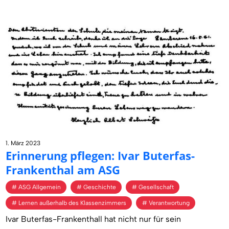
1. März 2023
Er­in­ne­rung pfle­gen: Ivar Bu­ter­fas-
Fran­ken­thal am ASG
ASG Allgemein
Geschichte
Gesellschaft
Lernen außerhalb des Klassenzimmers
Verantwortung
Ivar Buterfas-Frankenthall hat nicht nur für sein