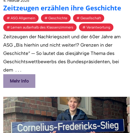
4. Februar 2025
Zeit­zeu­gen er­zäh­len ihre Ge­schich­te
ASG Allgemein
Geschichte
Gesellschaft
Lernen außerhalb des Klassenzimmers
Verantwortung
Zeitzeugen der Nachkriegszeit und der 60er Jahre am
ASG „Bis hierhin und nicht weiter!? Grenzen in der
Geschichte“ — So lautet das diesjährige Thema des
Geschichtswettbewerbs des Bundespräsidenten, bei
dem
. . .
Mehr Info