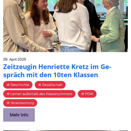
28. April 2025
Zeit­zeu­gin Hen­ri­et­te Kretz im Ge­
spräch mit den 10ten Klas­sen
Geschichte
Gesellschaft
Lernen außerhalb des Klassenzimmers
PGW
Verantwortung
Mehr Info